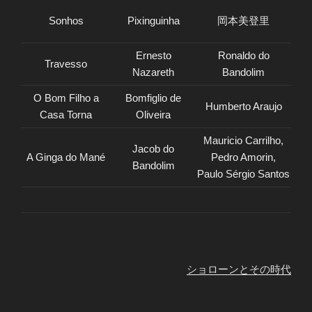
Sonhos
Pixinguinha
岡本美登里
Ernesto
Ronaldo do
Travesso
Nazareth
Bandolim
O Bom Filho a
Bomfiglio de
Humberto Araujo
Casa Torna
Oliveira
Mauricio Carrilho,
Jacob do
A Ginga do Mané
Pedro Amorin,
Bandolim
Paulo Sérgio Santos
ショローンとその時代