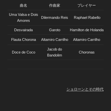
曲名
作曲家
プレイヤー
Uma Valsa e Dois
Dilermando Reis
Raphael Rabello
Amores
Desvairada
Garoto
Hamilton de Holanda
Flauta Chorona
Altamiro Carrilho
Altamiro Carrilho
Jacob do
Doce de Coco
Choronas
Bandolim
ショローンとその時代