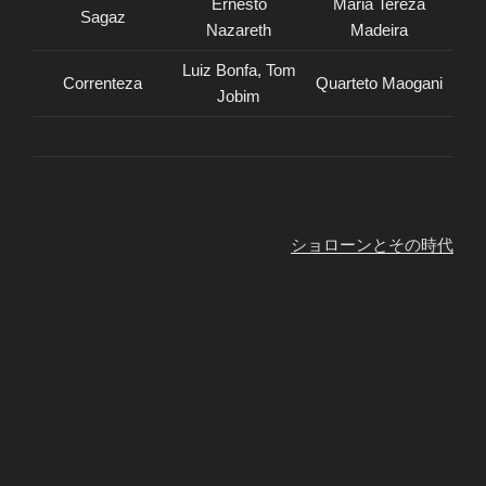
Ernesto
Maria Tereza
Sagaz
Nazareth
Madeira
Luiz Bonfa, Tom
Correnteza
Quarteto Maogani
Jobim
ショローンとその時代