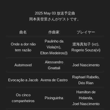
2025 May 03 放送予定曲
岡本美登里さんがゲストです。
曲名
作曲家
プレイヤー
Paulinho da
Onde a dor não
渡海真知子 (vz),
Viola(m),
tem razão
Rogerio Souza(vi)
Elton Medeiros(l)
Alessandro
Automovel
Joel Nascimento
Gnattali
Raphael Rabello,
Evocação a Jacob
Avena de Castro
Déo Rian
Hamilton de
Os cinco
Pixinguinha
Holanda,
companheiros
Joel Nascimento