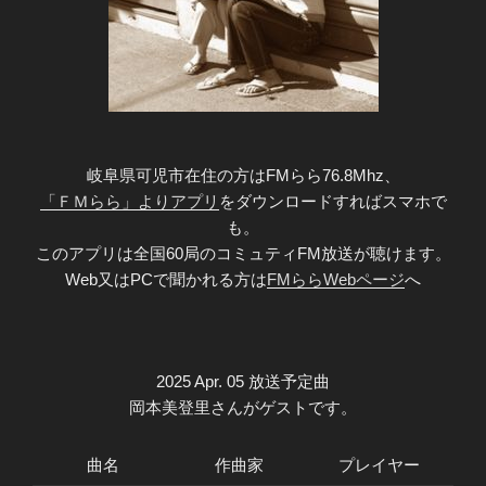
岐阜県可児市在住の方はFMらら76.8Mhz、
「ＦＭらら」よりアプリ
をダウンロードすればスマホで
も。
このアプリは全国60局のコミュティFM放送が聴けます。
Web又はPCで聞かれる方は
FMららWebページ
へ
2025 Apr. 05 放送予定曲
岡本美登里さんがゲストです。
曲名
作曲家
プレイヤー