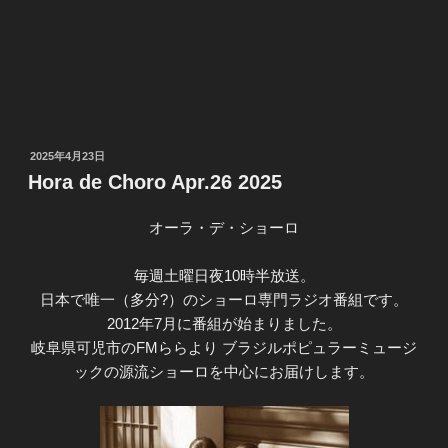
投
2025年4月23日
稿
Hora de Choro Apr.26 2025
日:
オーラ・デ・ショーロ
毎週土曜日夜10時半放送。
日本で唯一（多分?）のショーロ専門ラジオ番組です。
2012年7月に番組が始まりました。
岐阜県可児市のFMららより ブラジルポピュラーミュージ
ックの源流ショーロを中心にお届けします。