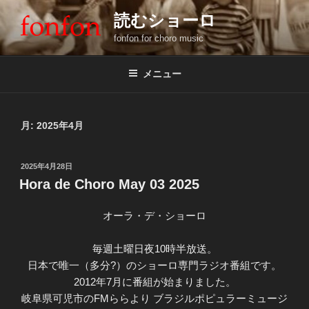
コ
読むショーロ
ン
fonfon for choro music
テ
ン
ツ
メニュー
へ
ス
キ
月:
2025年4月
ッ
プ
投
2025年4月28日
稿
Hora de Choro May 03 2025
日:
オーラ・デ・ショーロ
毎週土曜日夜10時半放送。
日本で唯一（多分?）のショーロ専門ラジオ番組です。
2012年7月に番組が始まりました。
岐阜県可児市のFMららより ブラジルポピュラーミュージ