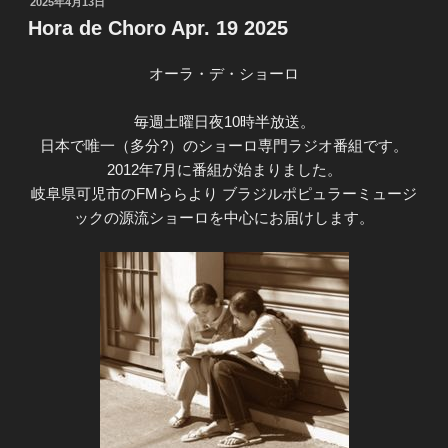
投
2025年4月13日
稿
Hora de Choro Apr. 19 2025
日:
オーラ・デ・ショーロ
毎週土曜日夜10時半放送。
日本で唯一（多分?）のショーロ専門ラジオ番組です。
2012年7月に番組が始まりました。
岐阜県可児市のFMららより ブラジルポピュラーミュージ
ックの源流ショーロを中心にお届けします。