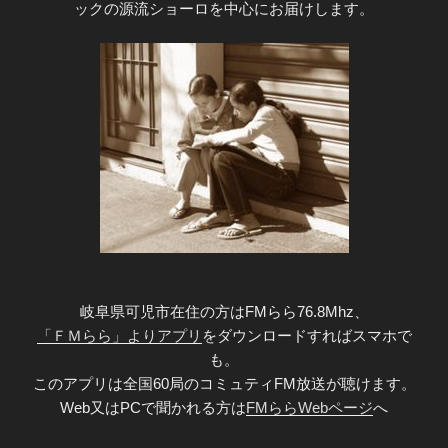
ックの源流ショーロを中心にお届けします。
岐阜県可児市在住の方はFMらら76.8Mhz、
「ＦＭらら」よりアプリ
をダウンロードすればスマホで
も。
このアプリは全国60局のコミュティFM放送が聴けます。
Web又はPCで聞かれる方は
FMららWebページ
へ