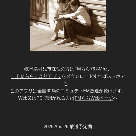
岐阜県可児市在住の方はFMらら76.8Mhz、
「ＦＭらら」よりアプリ
をダウンロードすればスマホで
も。
このアプリは全国60局のコミュティFM放送が聴けます。
Web又はPCで聞かれる方は
FMららWebページ
へ
2025 Apr. 26 放送予定曲