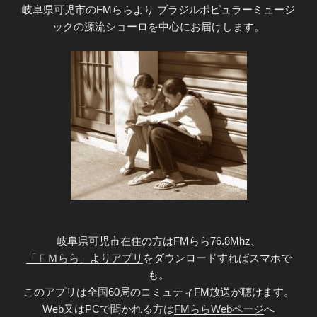
岐阜県可児市のFMららより ブラジルポピュラーミュージ
ックの源流ショーロを中心にお届けします。
岐阜県可児市在住の方はFMらら76.8Mhz、
「ＦＭらら」よりアプリ
をダウンロードすればスマホで
も。
このアプリは全国60局のコミュティFM放送が聴けます。
Web又はPCで聞かれる方は
FMららWebページ
へ