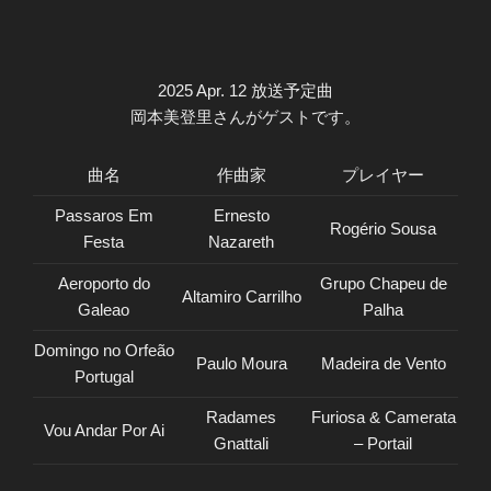
2025 Apr. 12 放送予定曲
岡本美登里さんがゲストです。
曲名
作曲家
プレイヤー
Passaros Em
Ernesto
Rogério Sousa
Festa
Nazareth
Aeroporto do
Grupo Chapeu de
Altamiro Carrilho
Galeao
Palha
Domingo no Orfeão
Paulo Moura
Madeira de Vento
Portugal
Radames
Furiosa & Camerata
Vou Andar Por Ai
Gnattali
– Portail