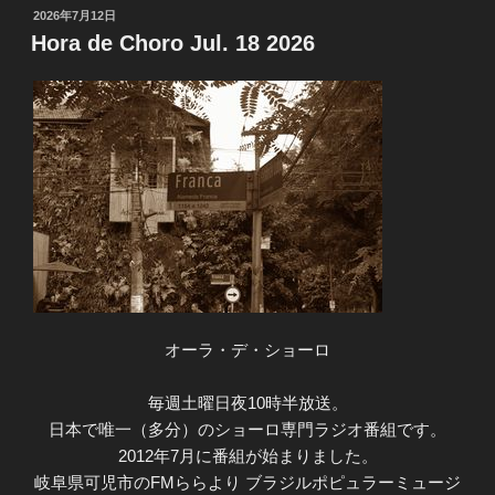
投
2026年7月12日
稿
Hora de Choro Jul. 18 2026
日:
オーラ・デ・ショーロ
毎週土曜日夜10時半放送。
日本で唯一（多分）のショーロ専門ラジオ番組です。
2012年7月に番組が始まりました。
岐阜県可児市のFMららより ブラジルポピュラーミュージ