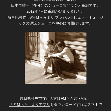
日本で唯一（多分）のショーロ専門ラジオ番組です。
2012年7月に番組が始まりました。
岐阜県可児市のFMららより ブラジルポピュラーミュージ
ックの源流ショーロを中心にお届けします。
岐阜県可児市在住の方はFMらら76.8Mhz、
「ＦＭらら」よりアプリ
をダウンロードすればスマホで
も。