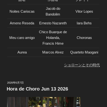
Jacob do
Noites Cariocas
Vitor Lopes
Bandolim
Ameno Reseda
Ernesto Nazareth
Iara Behs
Chico Buarque de
Meu caro amigo
Holanda,
Choronas
Francis Hime
Aurea
Marcos Alvez
Quarteto Maogani
ショローンとその時代
投
2026年6月7日
稿
Hora de Choro Jun 13 2026
日: