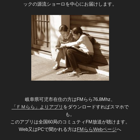
ックの源流ショーロを中心にお届けします。
岐阜県可児市在住の方はFMらら76.8Mhz、
「ＦＭらら」よりアプリ
をダウンロードすればスマホで
も。
このアプリは全国60局のコミュティFM放送が聴けます。
Web又はPCで聞かれる方は
FMららWebページ
へ