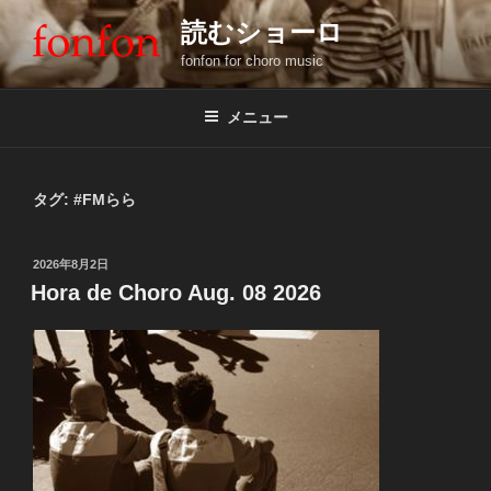
コ
読むショーロ
ン
fonfon for choro music
テ
ン
ツ
メニュー
へ
ス
キ
タグ:
#FMらら
ッ
プ
投
2026年8月2日
稿
Hora de Choro Aug. 08 2026
日: