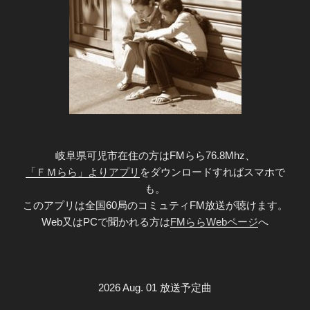
岐阜県可児市在住の方はFMらら76.8Mhz、
「ＦＭらら」よりアプリ
をダウンロードすればスマホで
も。
このアプリは全国60局のコミュティFM放送が聴けます。
Web又はPCで聞かれる方は
FMららWebページ
へ
2026 Aug. 01 放送予定曲