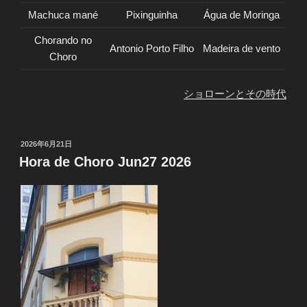
Machuca mané
Pixinguinha
Água de Moringa
Chorando no
Antonio Porto Filho
Madeira de vento
Choro
ショローンとその時代
投
2026年6月21日
稿
Hora de Choro Jun27 2026
日: