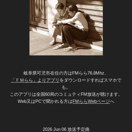
岐阜県可児市在住の方はFMらら76.8Mhz、
「ＦＭらら」よりアプリ
をダウンロードすればスマホで
も。
このアプリは全国60局のコミュティFM放送が聴けます。
Web又はPCで聞かれる方は
FMららWebページ
へ
2026 Jun 06 放送予定曲