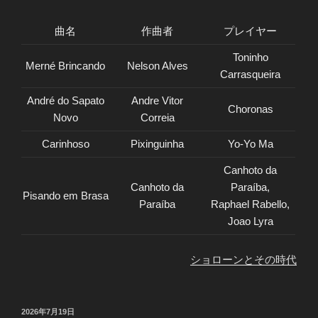
曲名
作曲者
プレイヤー
Toninho
Merné Brincando
Nelson Alves
Carrasqueira
André do Sapato
Andre Vitor
Choronas
Novo
Correia
Carinhoso
Pixinguinha
Yo-Yo Ma
Canhoto da
Canhoto da
Paraíba,
Pisando em Brasa
Paraíba
Raphael Rabello,
Joao Lyra
ショローンとその時代
投
2026年7月19日