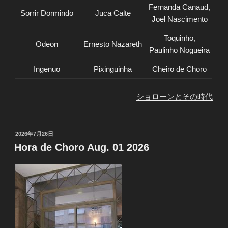
Fernanda Canaud,
Sorrir Dormindo
Juca Calte
Joel Nascimento
Toquinho,
Odeon
Ernesto Nazareth
Paulinho Nogueira
Ingenuo
Pixinguinha
Cheiro de Choro
ショローンとその時代
投
2026年7月26日
稿
Hora de Choro Aug. 01 2026
日: