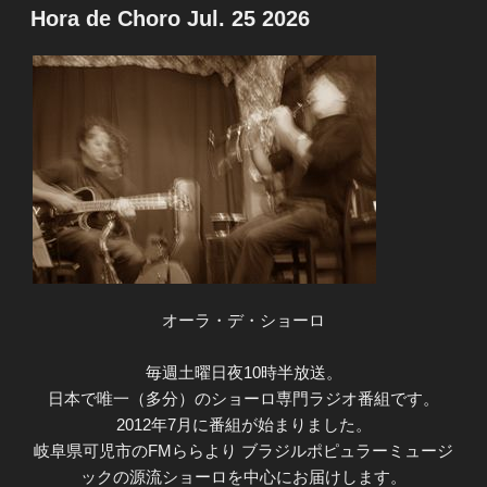
稿
Hora de Choro Jul. 25 2026
日:
オーラ・デ・ショーロ
毎週土曜日夜10時半放送。
日本で唯一（多分）のショーロ専門ラジオ番組です。
2012年7月に番組が始まりました。
岐阜県可児市のFMららより ブラジルポピュラーミュージ
ックの源流ショーロを中心にお届けします。