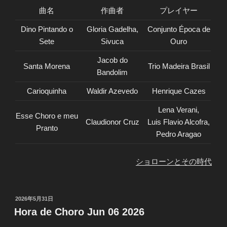
曲名
作曲者
プレイヤー
Dino Pintando o
Gloria Gadelha,
Conjunto Época de
Sete
Sivuca
Ouro
Jacob do
Santa Morena
Trio Madeira Brasil
Bandolim
Carioquinha
Waldir Azevedo
Henrique Cazes
Lena Verani,
Esse Choro e meu
Claudionor Cruz
Luis Flavio Alcofra,
Pranto
Pedro Aragao
ショローンとその時代
投
2026年5月31日
稿
Hora de Choro Jun 06 2026
日: