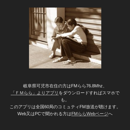
岐阜県可児市在住の方はFMらら76.8Mhz、
「ＦＭらら」よりアプリ
をダウンロードすればスマホで
も。
このアプリは全国60局のコミュティFM放送が聴けます。
Web又はPCで聞かれる方は
FMららWebページ
へ