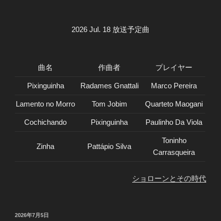
2026 Jul. 18 放送予定曲
曲名
作曲者
プレイヤー
Pixinguinha
Radames Gnattali
Marco Pereira
Lamento no Morro
Tom Jobim
Quarteto Maogani
Cochichando
Pixinguinha
Paulinho Da Viola
Toninho
Zinha
Pattápio Silva
Carrasqueira
ショローンとその時代
投
2026年7月5日