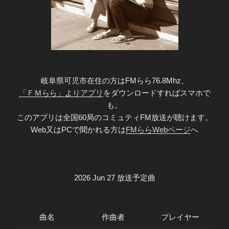
岐阜県可児市在住の方はFMらら76.8Mhz、
「ＦＭらら」よりアプリ
をダウンロードすればスマホで
も。
このアプリは全国60局のコミュティFM放送が聴けます。
Web又はPCで聞かれる方は
FMららWebページ
へ
2026 Jun 27 放送予定曲
曲名
作曲者
プレイヤー