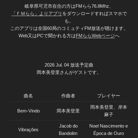
岐阜県可児市在住の方はFMらら76.8Mhz、
「ＦＭらら」よりアプリ
をダウンロードすればスマホで
も。
このアプリは全国60局のコミュティFM放送が聴けます。
Web又はPCで聞かれる方は
FMららWebページ
へ
2026 Jul. 04 放送予定曲
岡本美登里さんがゲストです。
曲名
作曲者
プレイヤー
岡本美登里、岸本
Bem-Vindo
岡本美登里
麻子
Jacob do
Noel Nascimento e
Vibrações
Bandolim
Época de Ouro