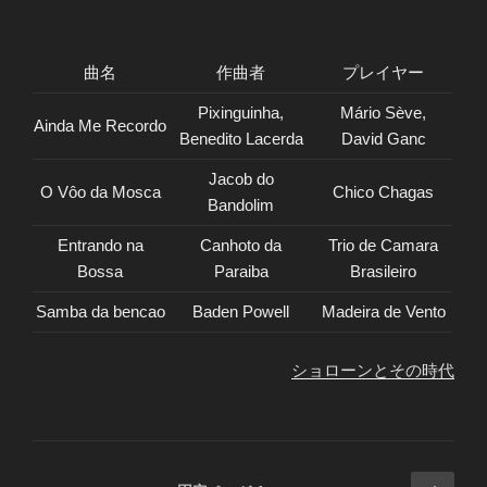
曲名
作曲者
プレイヤー
Pixinguinha,
Mário Sève,
Ainda Me Recordo
Benedito Lacerda
David Ganc
Jacob do
O Vôo da Mosca
Chico Chagas
Bandolim
Entrando na
Canhoto da
Trio de Camara
Bossa
Paraiba
Brasileiro
Samba da bencao
Baden Powell
Madeira de Vento
ショローンとその時代
投