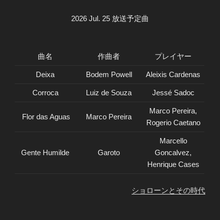
2026 Jul. 25 放送予定曲
曲名
作曲者
プレイヤー
Deixa
Bodem Powell
Aleixis Cardenas
Corroca
Luiz de Souza
Jessé Sadoc
Marco Pereira,
Flor das Aguas
Marco Pereira
Rogerio Caetano
Marcello
Gente Humilde
Garoto
Goncalvez,
Henrique Cases
ショローンとその時代