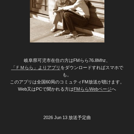
岐阜県可児市在住の方はFMらら76.8Mhz、
「ＦＭらら」よりアプリ
をダウンロードすればスマホで
も。
このアプリは全国60局のコミュティFM放送が聴けます。
Web又はPCで聞かれる方は
FMららWebページ
へ
2026 Jun 13 放送予定曲