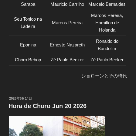
Sarapa
Mauricio Carrilho
Marcelo Bernaldes
Marcos Pereira,
Seu Tonico na
Marcos Pereira
Hamilton de
Ladeira
Holanda
Ronaldo do
Eponina
Ernesto Nazareth
Bandolim
Choro Bebop
Zé Paulo Becker
Zé Paulo Becker
ショローンとその時代
投
2026年6月14日
稿
Hora de Choro Jun 20 2026
日: