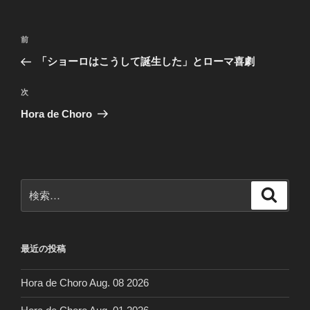
リ
ー
投
前
前
稿
の
「ショーロはこうして誕生した」とローマ喜劇
ナ
投
ビ
稿
次
次
ゲ
の
Hora de Choro
投
ー
稿
シ
ョ
ン
検
検
索
索:
最近の投稿
Hora de Choro Aug. 08 2026