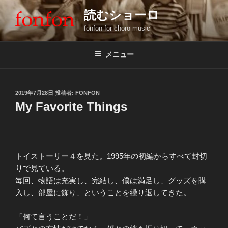
コ
読むショーロ
ン
fonfon for choro music
テ
ン
ツ
メニュー
へ
ス
キ
投
2019年7月28日
投稿者:
FONFON
稿
ッ
My Favorite Things
日:
プ
トイストーリー４を見た。1995年の初編からすべて封切
りで見ている。
毎回、物語は充実し、完結し、僕は満足し、グッズを購
入し、部屋に飾り、ということを繰り返してきた。
「何て言うことだ！」