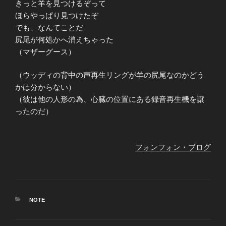
きっと羊を見つけるぞって
ほらやっぱり見つけたぞ
でも、なんてことだ
尻尾が何処かへ消えちゃった
（マザーグース）
（ウッディの背中の声再生リングが羊の尻尾なのかどう
かは分からない）
（彼は他の人形の為、心臓の位置にある録音再生機を譲
ったのだ）
フォンフォン・ブログ
カ
NOTE
テ
ゴ