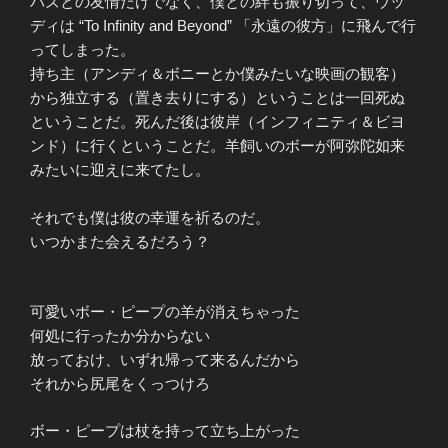
バズとの友情だけでなく、僕との絆も振り切って、ウッ
ディは “To Infinity and Beyond” 「永遠の彼方」に飛んで行
ってしまった。
持ち主（アンディ＆ボニーとか僕みたいな映画の観客）
から独立する（置き去りにする）ということは一回死ぬ
ということだ。死んだ後は彼岸（インフィニティ＆ビヨ
ンド）に行くということだ。羊飼いのボーが阿弥陀如来
みたいに迎えに来てたし。
それでも僕は彼の幸運を祈るのだ。
いつかまた会えるだろう？
可愛いボー・ピープの羊が消えちゃった
何処に行ったか分からない
放っておけ、いずれ帰って来るんだから
それから尻尾をくっつけろ
ボー・ピープは杖を持って立ち上がった