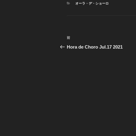
カ
オーラ・デ・ショーロ
テ
ゴ
リ
ー
投
前
前
稿
の
Hora de Choro Jul.17 2021
投
ナ
稿
ビ
ゲ
ー
シ
ョ
ン