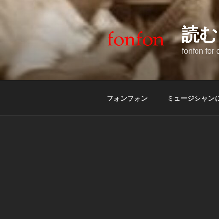
コ
ン
テ
読む
ン
fonfon for
ツ
へ
ス
キ
フォンフォン
ミュージシャン
ッ
プ