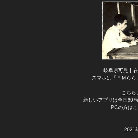
岐阜県可児市在住
スマホは「ＦＭらら
こちら
新しいアプリは全国60
PCの方はこ
202