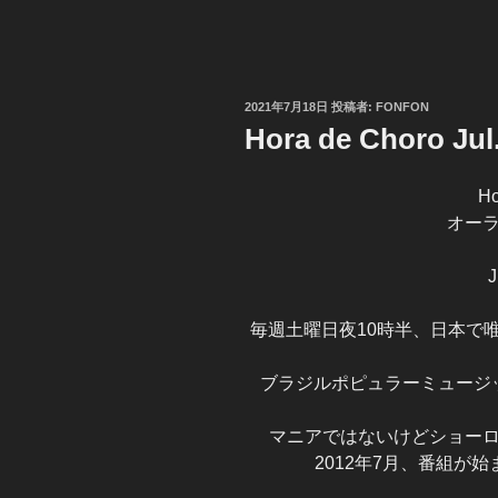
投
2021年7月18日
投稿者:
FONFON
稿
Hora de Choro Jul
日:
Ho
オー
J
毎週土曜日夜10時半、日本で
ブラジルポピュラーミュージ
マニアではないけどショー
2012年7月、番組が