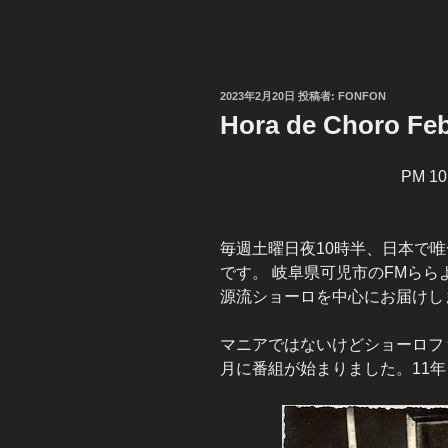
投
2023年2月20日
投稿者:
FONFON
稿
Hora de Choro Feb
日:
PM 10
毎週土曜日夜10時半、日本で
です。 岐阜県可児市のFMらら
源流ショーロを中心にお届けし
マニアではないけどショーロファ
月に番組が始まりました。11