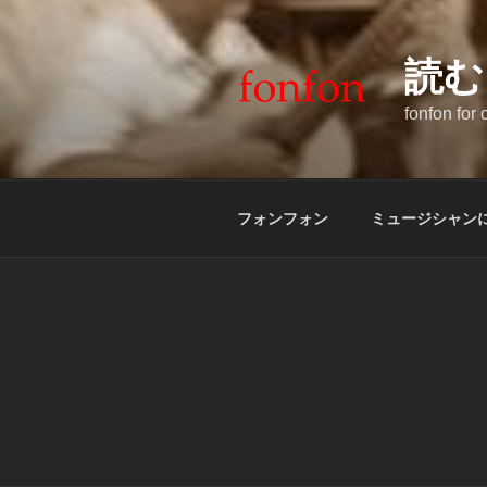
コ
ン
テ
読む
ン
fonfon for
ツ
へ
ス
キ
フォンフォン
ミュージシャン
ッ
プ