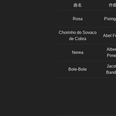
曲名
作
Rosa
Pixin
Chorinho do Sovaco
Abel Fe
de Cobra
Alber
Nerea
Pime
Jaco
Bole-Bole
Band