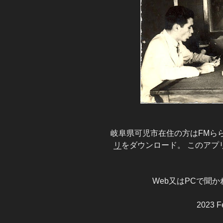
岐阜県可児市在住の方はFMらら7
リ
をダウンロード。 このアプ
Web又はPCで聞か
2023 