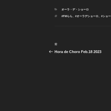
カ
オーラ・デ・ショーロ
テ
タ
#FMらら
、
#オーラデショーロ
、
#ショー
ゴ
グ
リ
ー
投
前
前
稿
の
Hora de Choro Feb.18 2023
投
ナ
稿
ビ
ゲ
ー
シ
ョ