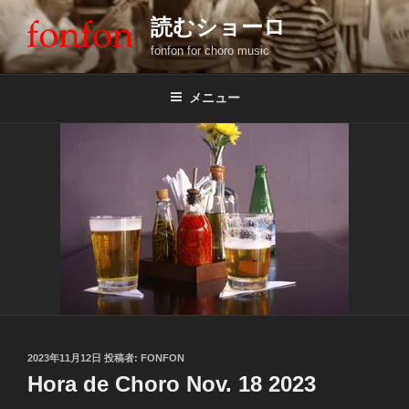
コ
読むショーロ
ン
fonfon for choro music
テ
ン
ツ
メニュー
へ
ス
キ
ッ
プ
投
2023年11月12日
投稿者:
FONFON
稿
Hora de Choro Nov. 18 2023
日: