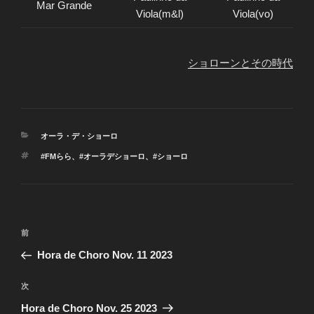
Mar Grande
Viola(m&l)
Viola(vo)
ショローンとその時代
カ
オーラ・デ・ショーロ
テ
タ
#FMらら
、
#オーラデショーロ
、
#ショーロ
ゴ
グ
リ
ー
投
前
前
稿
の
Hora de Choro Nov. 11 2023
ナ
投
ビ
稿
次
次
ゲ
の
Hora de Choro Nov. 25 2023