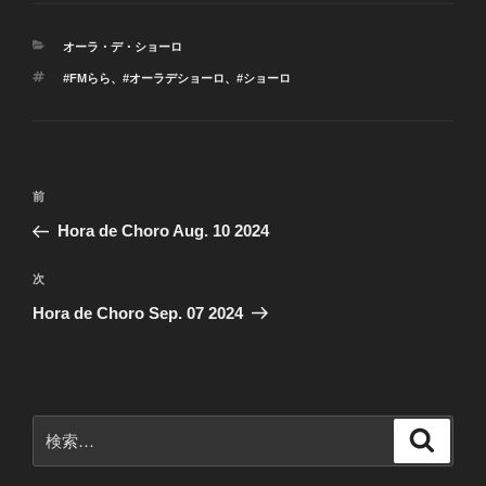
カ
オーラ・デ・ショーロ
テ
タ
#FMらら
、
#オーラデショーロ
、
#ショーロ
ゴ
グ
リ
ー
投
前
前
稿
の
Hora de Choro Aug. 10 2024
ナ
投
ビ
稿
次
次
ゲ
の
Hora de Choro Sep. 07 2024
投
ー
稿
シ
ョ
ン
検
検
索
索: