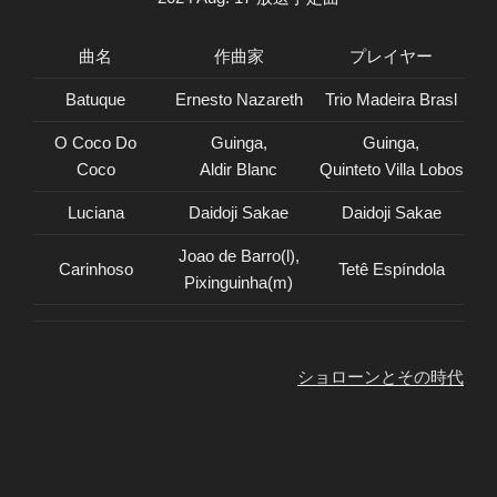
曲名
作曲家
プレイヤー
Batuque
Ernesto Nazareth
Trio Madeira Brasl
O Coco Do
Guinga,
Guinga,
Coco
Aldir Blanc
Quinteto Villa Lobos
Luciana
Daidoji Sakae
Daidoji Sakae
Joao de Barro(l),
Carinhoso
Tetê Espíndola
Pixinguinha(m)
ショローンとその時代