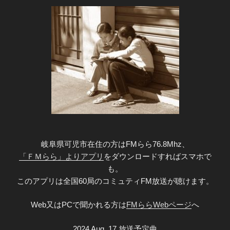
岐阜県可児市在住の方はFMらら76.8Mhz、
「ＦＭらら」よりアプリ
をダウンロードすればスマホで
も。
このアプリは全国60局のコミュティFM放送が聴けます。
Web又はPCで聞かれる方は
FMららWebページ
へ
2024 Aug. 17 放送予定曲