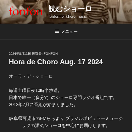
コ
読むショーロ
ン
fonfon for choro music
テ
ン
ツ
メニュー
へ
ス
キ
投
2024年8月11日
投稿者:
FONFON
稿
ッ
Hora de Choro Aug. 17 2024
日:
プ
オーラ・デ・ショーロ
毎週土曜日夜10時半放送。
日本で唯一（多分?）のショーロ専門ラジオ番組です。
2012年7月に番組が始まりました。
岐阜県可児市のFMららより ブラジルポピュラーミュージ
ックの源流ショーロを中心にお届けします。