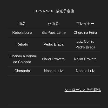
2025 Nov. 01 放送予定曲
曲名
作曲者
プレイヤー
Rebola Luna
Bia Paes Leme
Choro na Feira
Luiz Coffin,
Retrato
Pedro Braga
Pedro Braga
Olhando a Banda
Nailor Proveta
Nailor Proveta
da Calcada
Chorando
Nonato Luiz
Nonato Luiz
ショローンとその時代