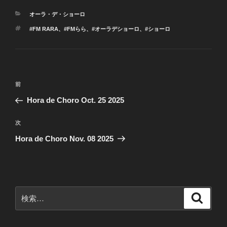
カ
オーラ・デ・ショーロ
テ
タ
#FM RARA
、
#FMらら
、
#オーラデショーロ
、
#ショーロ
ゴ
グ
リ
ー
投
前
前
稿
の
Hora de Choro Oct. 25 2025
ナ
投
ビ
稿
次
次
ゲ
の
Hora de Choro Nov. 08 2025
投
ー
稿
シ
ョ
ン
検
検
索
索: