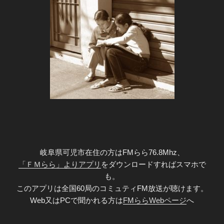
岐阜県可児市在住の方はFMらら76.8Mhz、
「ＦＭらら」よりアプリ
をダウンロードすればスマホで
も。
このアプリは全国60局のコミュティFM放送が聴けます。
Web又はPCで聞かれる方は
FMららWebページ
へ