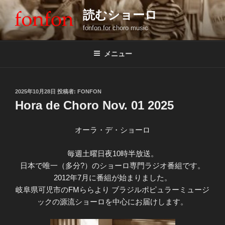
コ
読むショーロ
ン
fonfon for choro music
テ
ン
ツ
メニュー
へ
ス
キ
投
2025年10月28日
投稿者:
FONFON
稿
ッ
Hora de Choro Nov. 01 2025
日:
プ
オーラ・デ・ショーロ
毎週土曜日夜10時半放送。
日本で唯一（多分?）のショーロ専門ラジオ番組です。
2012年7月に番組が始まりました。
岐阜県可児市のFMららより ブラジルポピュラーミュージ
ックの源流ショーロを中心にお届けします。